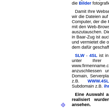
die
Bilder
fotografi
Damit Ihre Webse
wir die Dateien auf
Computer, der die 
mit den Web-Brow
auszutauschen. Di
in Baar-Zug ist auc
und vermietet die 
dem dafür geschaf
SLW
-
4SL
ist i
unter Ihrer
www.firmenna
anzuschliessen 
Domain, Serverpla
z.B.
WWW.4SL.
Subdomain z.B.
ih
Eine Auswahl an
realisiert wur
ansehen.